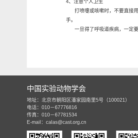
4、注意个人卫生
打喷嚏或咳嗽时，不要直接用手
手。
一旦得了呼吸道疾病，一定要去
中国实验动物学会
地址：北京市朝阳区潘家园南里5号（100021）
电话：010－67776816
传真：010－67781534
E-mail：
calas@cast.org.cn