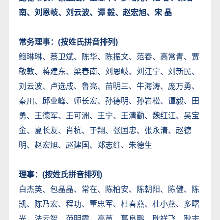
南、刘恩岐、刘云波、谭 毅、赵宏旭、宋 晶
常务理事：(按姓氏拼音排列)
鲍琳琳、蔡卫斌、陈华、陈振文、范春、高常青、贾
敬敦、蒋建东、梁春南、刘恩岐、刘江宁、刘新民、
刘云波、卢选成、鲁亮、苗明三、牛海涛、庞万勇、
秦川、邱业峰、师长宏、孙德明、孙岩松、谭毅、田
勇、王德军、王可洲、王宁、王清勤、魏红江、吴宝
金、夏长友、肖杭、于翔、张国忠、张永清、赵德
明、赵宏旭、赵建国、郑志红、朱德生
理事：(按姓氏拼音排列)
白杰英、包晶晶、常在、陈柏安、陈朝阳、陈健、陈
凯、陈乃宏、程功、董忠军、杜春燕、杜小燕、多曙
光、法云智、范明霞、高苒、葛良鹏、耿祥飞、耿志