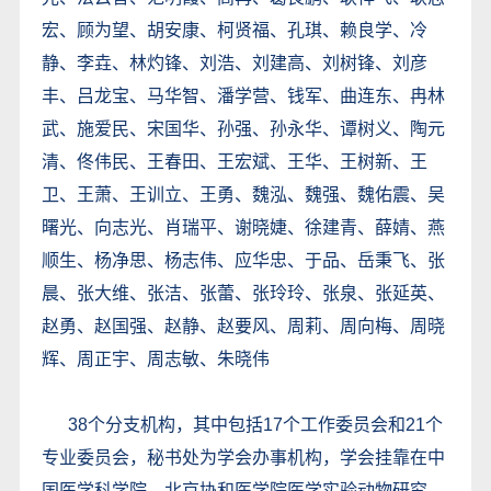
宏、顾为望、胡安康、柯贤福、孔琪、赖良学、冷
静、李垚、林灼锋、刘浩、刘建高、刘树锋、刘彦
丰、吕龙宝、马华智、潘学营、钱军、曲连东、冉林
武、施爱民、宋国华、孙强、孙永华、谭树义、陶元
清、佟伟民、王春田、王宏斌、王华、王树新、王
卫、王萧、王训立、王勇、魏泓、魏强、魏佑震、吴
曙光、向志光、肖瑞平、谢晓婕、徐建青、薛婧、燕
顺生、杨净思、杨志伟、应华忠、于品、岳秉飞、张
晨、张大维、张洁、张蕾、张玲玲、张泉、张延英、
赵勇、赵国强、赵静、赵要风、周莉、周向梅、周晓
辉、周正宇、周志敏、朱晓伟
38个分支机构，其中包括17个工作委员会和21个
专业委员会，秘书处为学会办事机构，学会挂靠在中
国医学科学院、北京协和医学院医学实验动物研究