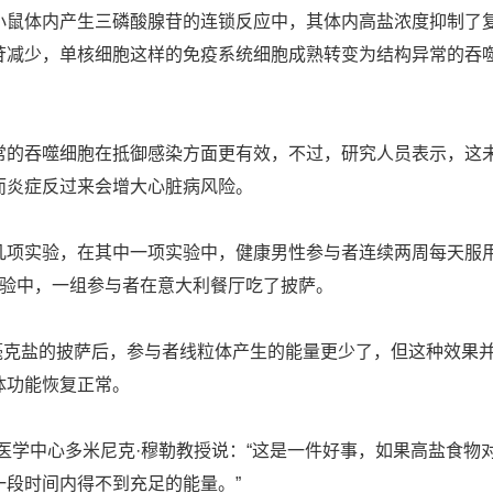
体内产生三磷酸腺苷的连锁反应中，其体内高盐浓度抑制了复合
苷减少，单核细胞这样的免疫系统细胞成熟转变为结构异常的吞
吞噬细胞在抵御感染方面更有效，不过，研究人员表示，这未
而炎症反过来会增大心脏病风险。
实验，在其中一项实验中，健康男性参与者连续两周每天服用6
实验中，一组参与者在意大利餐厅吃了披萨。
毫克盐的披萨后，参与者线粒体产生的能量更少了，但这种效果并
体功能恢复正常。
学中心多米尼克·穆勒教授说：“这是一件好事，如果高盐食物
一段时间内得不到充足的能量。”