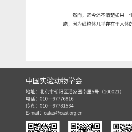
然而，迄今还不清楚如果一个人
胞，因为线粒体几乎存在于人体
中国实验动物学会
地址：北京市朝阳区潘家园南里5号（100021）
电话：010－67776816
传真：010－67781534
E-mail：
calas@cast.org.cn