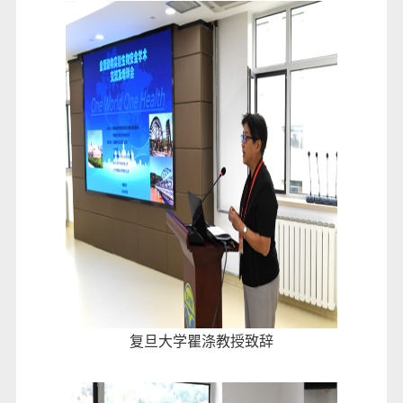
复旦大学瞿涤教授致辞