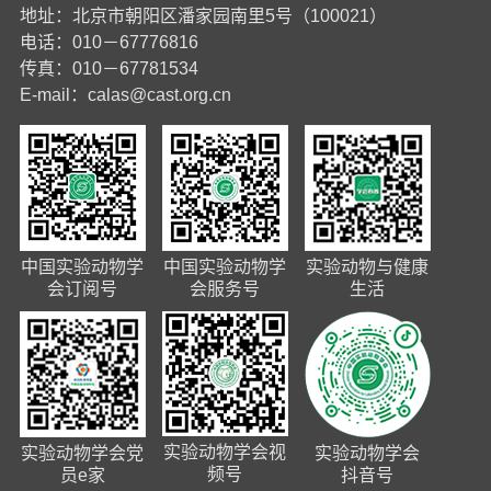
地址：北京市朝阳区潘家园南里5号（100021）
电话：010－67776816
传真：010－67781534
E-mail：
calas@cast.org.cn
中国实验动物学
中国实验动物学
实验动物与健康
会订阅号
会服务号
生活
实验动物学会视
实验动物学会党
实验动物学会
频号
员e家
抖音号