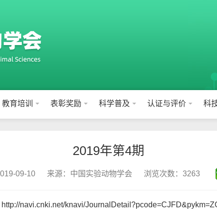
教育培训
表彰奖励
科学普及
认证与评价
科
2019年第4期
9-09-10
来源：中国实验动物学会
浏览次数：3263
：
http://navi.cnki.net/knavi/JournalDetail?pcode=CJFD&pykm=