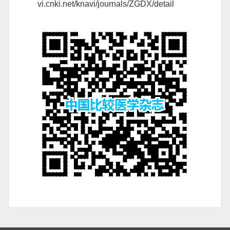
vi.cnki.net/knavi/journals/ZGDX/detail