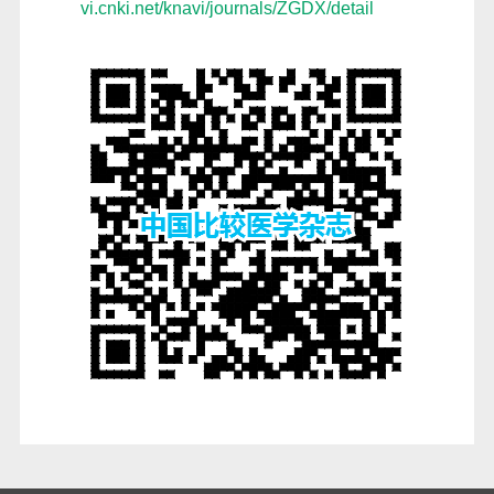
vi.cnki.net/knavi/journals/ZGDX/detail