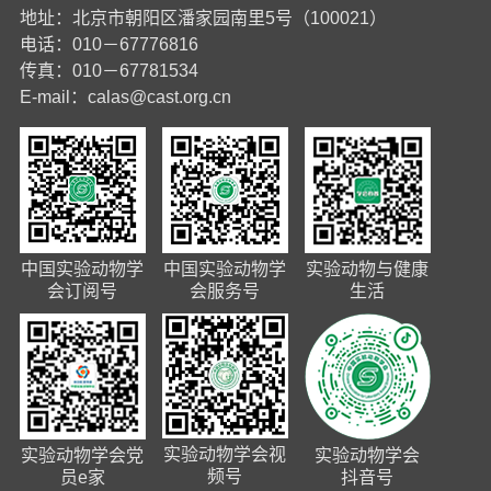
地址：北京市朝阳区潘家园南里5号（100021）
电话：010－67776816
传真：010－67781534
E-mail：
calas@cast.org.cn
中国实验动物学
中国实验动物学
实验动物与健康
会订阅号
会服务号
生活
实验动物学会视
实验动物学会党
实验动物学会
频号
员e家
抖音号