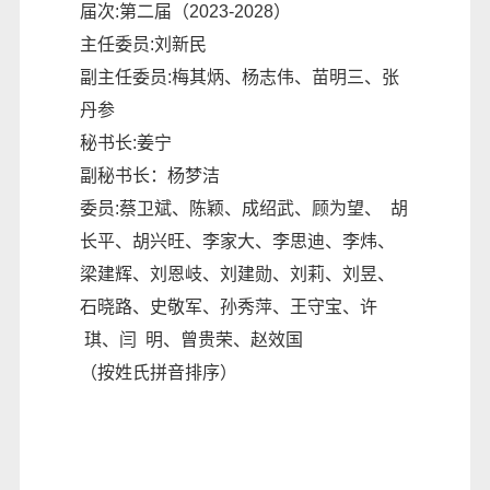
届次
:第二届（2023-2028）
主任委员
:刘新民
副主任委员
:梅其炳、杨志伟、苗明三、张
丹参
秘书长
:姜宁
副秘书长：杨梦洁
委员
:蔡卫斌、陈颖、成绍武、顾为望、 胡
长平、胡兴旺、李家大、李思迪、李炜、
梁建辉、刘恩岐、刘建勋、刘莉、刘昱、
石晓路、史敬军、孙秀萍、王守宝、许
琪、闫 明、曾贵荣、赵效国
（按姓氏拼音排序）