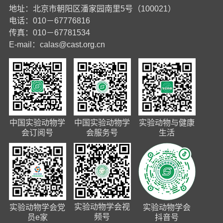
地址：北京市朝阳区潘家园南里5号（100021）
电话：010－67776816
传真：010－67781534
E-mail：
calas@cast.org.cn
中国实验动物学
中国实验动物学
实验动物与健康
会订阅号
会服务号
生活
实验动物学会视
实验动物学会党
实验动物学会
频号
员e家
抖音号