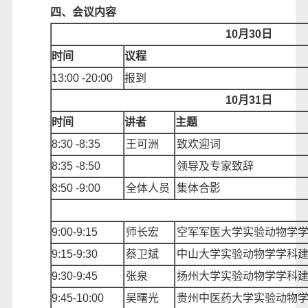
四、会议内容
10月30日
时间
议程
1
3
:00
-
20
:00
报到
10月31日
时间
讲者
主题
8:30
-
8
:
35
王可洲
致欢迎词
8:
35
-
8
:
50
领导及专家致辞
8:
50
-
9
:
00
全体人员
集体合影
9:00-
9:15
师长宏
空军军医大学实验动物学
9:
15
-
9:30
蔡卫斌
中山大学实验动物学学科
9:
30
-
9:45
张泉
扬州大学实验动物学学科
9:
45
-
10:00
吴曙光
贵州中医药大学实验动物