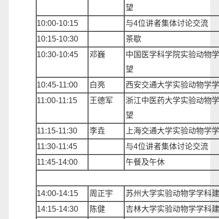
望
10:00-10:15
与
4位讲者集体讨论交流
10:
15
-10:
30
茶歇
10
:
30
-
10:45
邓巍
中国医学科学院实验动物
望
10
:
45
-
11:00
白亮
西安交通大学实验动物学
1
1
:00-1
1
:15
王德军
浙江中医药大学实验动物
望
1
1
:
15
-1
1
:
30
李垚
上海交通大学实验动物学
1
1
:
3
0-1
1
:
4
5
与
4位讲者集体讨论交流
11:45-14:00
午餐及午休
1
4
:00-1
4
:15
周正宇
苏州大学实验动物学学科
1
4
:
15
-1
4
:
30
陈健
吉林大学实验动物学学科