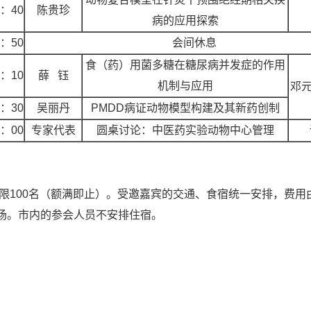
5：40
陈贵珍
病的应用探索
5：50
会间休息
食（药）用菌多糖在糖尿病并发症的作用
6：10
薛
钰
机制与应用
邓
6：30
吴丽丹
PMDD病证动物模型构建及其新药创制
7：00
专家代表
圆桌讨论：中医药实验动物中心管理
100名（额满即止）。受邀嘉宾的交通、食宿统一安排，费用
/场。市内的参会人员不安排住宿。