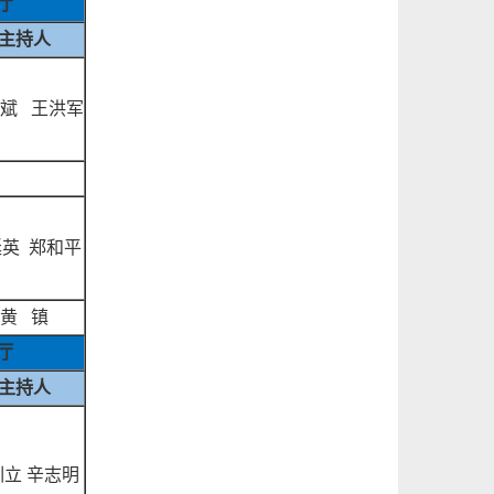
厅
主持人
斌
王洪军
延英
郑和平
黄
镇
厅
主持人
训立
辛志明