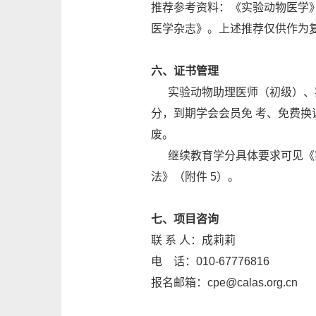
推荐参考资料：《实验动物医学》(Lab
医学杂志》。上述推荐仅供作为
六、证书管理
实验动物助理医师（初级）、实
分，到期学会会员免 考、免费换
废。
继续教育学分具体要求可见《实
法》（附件 5）。
七、项目咨询
联 系 人：成莉莉
电 话：010-67776816
报名邮箱：cpe@calas.org.cn