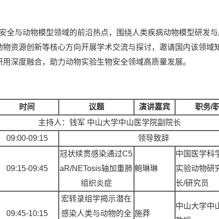
全与动物模型领域的前沿热点，围绕人类疾病动物模型研发与
动物资源创新等核心方向开展学术交流与探讨，邀请国内该领域
研用深度融合，助力动物实验生物安全领域高质量发展。
时间
议题
演讲嘉宾
职务
/
主持人：钱军
中山大学中山医学院副院长
09:00-09:15
领导致辞
冠状续贯感染通过
C5
中国医学科
09:15-09:45
aR/NETosis轴加重肺
鲍琳琳
实验动物研
组织炎症
长
/研究员
宏转录组学揭示潜在
中山大学中
09:45-10:15
感染人类与动物的全
施莽