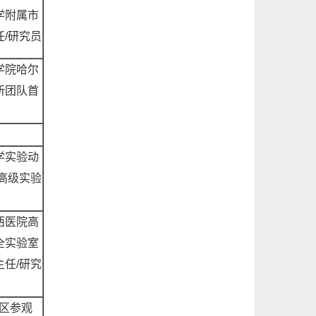
学附属市
任
/研究员
学院哈尔
所团队首
学实验动
/高级实验
西医院高
全实验室
主任
/研究
展区参观