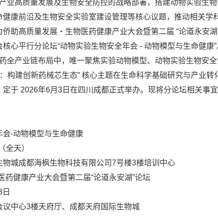
业高质量发展及生物安全防控的战略部署，搭建动物实验生物
命健康前沿及生物安全实验室建设管理等核心议题，推动相关学
侨助高质量发展・生物医药健康产业大会暨第二届 “论道永安湖
核心平行分论坛“动物实验生物安全年会 - 动物模型与生命健康”
全产业链布局中，唯一聚焦实验动物模型、动物实验生物安全
赋能：构建创新药械芯生态” 核心主题在生命科学基础研究与产业
定于 2026年6月3日在四川成都正式举办。现将分论坛相关事
会-动物模型与生命健康
日（全天）
生物城成都海枫生物科技有限公司7号楼3楼培训中心
医药健康产业大会暨第二届“论道永安湖”论坛
3日
会议中心3楼天府厅、成都天府国际生物城