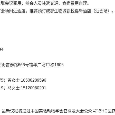
收取会议费用，参会人员往返交通、食宿费用自理。
预订会场附近酒店，推荐预订成都生物城凯悦嘉轩酒店（近会场）
94
吉泰路666号福年广场T1栋1605
5；曾女士 18508289596
9；马女士 15120060201
化，最新议程将通过中国实验动物学会官网及大会公众号“IBHC医