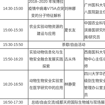
2018–2020 年埃博拉
广州医科大
14:30-15:00
疫情中病毒V75A点突
刘林娜
八医院副主
变的分子特征解析
中国农业科
农业实验动物资源的
15:00-15:30
夏长友
滨兽医研究
建设与应用
席
/研究员
15:30-15:50
茶歇
/自由活动
实验动物信息化与生
西南医科大
15:50-16:20
物安全融合发展实践
古从伟
物中心主任
探索
师
四川大学华
动物生物安全实验室
级别生物安
16:20-16:50
林静雯
在医学研究中的应用
管理办公室
员
16:50-17:30
总结
/自由交流/成都天府国际生物城与现场