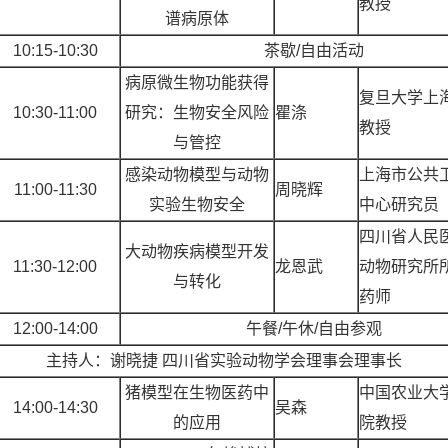
教授
谱病原体
10:15-10:30
茶歇
/自由活动
病原微生物功能获得
复旦大学上
10:30-11:00
研究：生物安全风险
瞿涤
教授
与管控
感染动物模型与动物
上海市公共
11:00-11:30
周晓辉
实验生物安全
中心研究员
四川省人民
大动物疾病模型开发
11:30-12:00
龙恩武
动物研究所
与转化
药师
12:00-14:00
午餐
/午休/自由参观
主持人：谢晓捷
四川省实验动物学会理事会理事长
猪模型在生物医药中
中国农业大
14:00-14:30
吴森
的应用
院教授