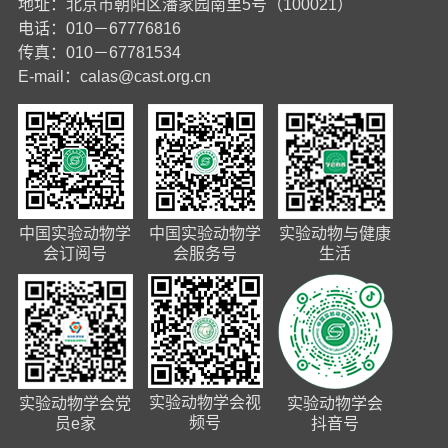
地址：北京市朝阳区潘家园南里5号（100021）
电话：010－67776816
传真：010－67781534
E-mail：
calas@cast.org.cn
中国实验动物学
中国实验动物学
实验动物与健康
会订阅号
会服务号
生活
实验动物学会视
实验动物学会党
实验动物学会
频号
员e家
抖音号