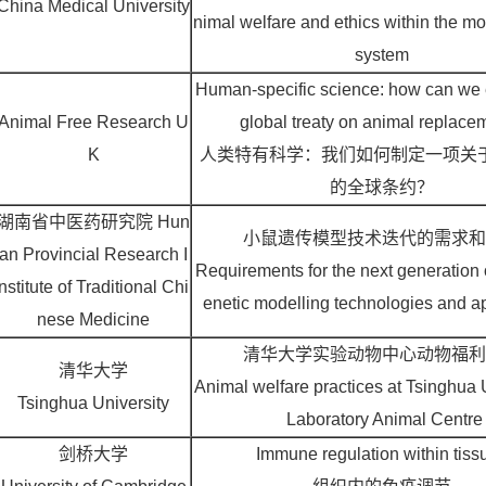
China Medical University
nimal welfare and ethics within the mo
system
Human-specific science: how can we 
Animal Free Research U
global treaty on animal replace
K
人类特有科学：我们如何制定一项关
的全球条约？
湖南省中医药研究院
Hun
小鼠遗传模型技术迭代的需求和
an Provincial Research I
Requirements for the next generation
nstitute of Traditional Chi
enetic modelling technologies and 
nese Medicine
清华大学实验动物中心动物福利
清华大学
Animal welfare practices at Tsinghua U
Tsinghua University
Laboratory Animal Centre
剑桥大学
Immune regulation within tiss