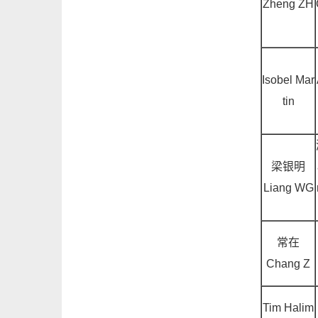
Zheng ZH
Isobel Mar
tin
梁银明
Liang WG
常在
Chang Z
Tim Halim