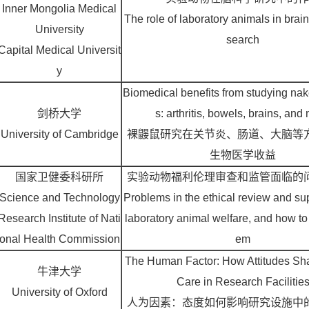
Inner Mongolia Medical
The role of laboratory animals in brai
University
search
Capital Medical Universit
y
Biomedical benefits from studying nak
剑桥大学
s: arthritis, bowels, brains, and
University of Cambridge
裸鼹鼠研究在关节炎、肠道、大脑等
生物医学收益
国家卫健委科研所
实验动物福利伦理审查和监管面临的
Science and Technology
Problems in the ethical review and sup
Research Institute of Nati
laboratory animal welfare, and how to
onal Health Commission
em
The Human Factor: How Attitudes Sh
牛津大学
Care in Research Facilitie
University of Oxford
人为因素：态度如何影响研究设施中