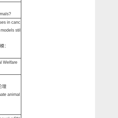
？
imals?
ses in canc
models stil
模：
al Welfare
伦理
mate animal