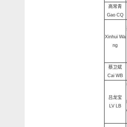
高常青
Gao CQ
Xinhui Wa
ng
蔡卫斌
Cai WB
吕龙宝
LV LB