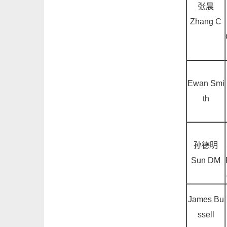
张晨
Zhang C
Ewan Smi
th
孙德明
Sun DM
James Bu
ssell