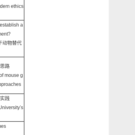
dern ethics
establish a
ment?
于动物替代
思路
 of mouse g
approaches
实践
niversity's
ues