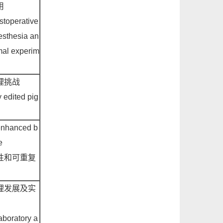
用
stoperative
aesthesia an
mal experim
理挑战
y edited pig
 enhanced b
e
性和可重复
理发展及实
aboratory a