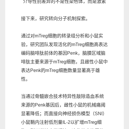
介导性别差异的不是性染色体，而是激素
接下来，研究转向分子机制探索。
通过对mTreg细胞的转录组分析和小鼠实
验，研究团队发现活化的mTreg细胞高表达
编码脑啡肽前体的基因Penk，脑膜区域脑
啡肽主要来源于mTreg细胞，且雌性小鼠中
表达Penk的mTreg细胞数量显著高于雄
性。
当通过骨髓嵌合技术特异性敲除造血系统
来源的Penk基因后，雌性小鼠的机械痛阈
显著降低；而直接向神经损伤模型（SNI）
小鼠鞘内注射低剂量IL-2以扩增mTreg细