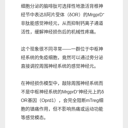
细胞分泌的脑啡肽可选择性地激活背根神
经节中表达δ阿片受体（δOR）的MrgprD⁺
非肽能感觉神经元，从而抑制钙离子通道
活性，缓解神经损伤后的机械性疼痛。
这个现象很不同寻常——一群位于中枢神
经系统的免疫细胞，竟然可以通过旁分泌
直接调控周围神经系统的感觉神经元。
在神经损伤模型中，敲除周围神经系统而
不是中枢神经系统的MrgprD⁺神经元上的δ
OR基因（Oprd1），会完全阻断mTreg细
胞的镇痛作用，但不影响热痛或运动功能
等感觉模态。