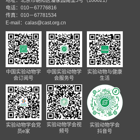
地址：北京市朝阳区潘家园南里5号（100021）
电话：010－67776816
传真：010－67781534
E-mail：
calas@cast.org.cn
中国实验动物学
中国实验动物学
实验动物与健康
会订阅号
会服务号
生活
实验动物学会视
实验动物学会党
实验动物学会
频号
员e家
抖音号