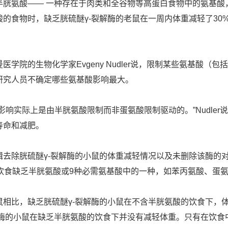
半胱氨酸—— 一种存在于肉类和全谷物等高蛋白食物中的氨基酸
的食物时，缺乏胱硫醚γ-裂解酶的老鼠在一周内体重减轻了30
学院的生物化学家Evgeny Nudler说，限制某些氨基酸（
研究人员不确定哪些氨基酸影响最大。
影响实际上是由半胱氨酸限制而非蛋氨酸限制驱动的。”Nudle
寿命和减肥。
因编辑去除胱硫醚γ-裂解酶的小鼠的体重减轻情况以及未删除该酶
些饮食缺乏半胱氨酸或9种必需氨基酸中的一种，如苯丙氨酸、蛋
相比，缺乏胱硫醚γ-裂解酶的小鼠在不含半胱氨酸的饮食下，
解酶的小鼠在缺乏半胱氨酸的饮食下并没有减轻体重。只有在饮