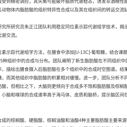
程受到精密调控，其失衡可能破坏脂质代谢稳态，诱发非酒精性
乳动物体内脂肪酸的组织特异性合成以及其在组织间的转运交流
研究所研究员朱正江团队利用稳定同位素示踪代谢组学技术，揭
代谢交流。
示踪代谢组学方法，在膳食中添加[U-13C]-葡萄糖，结合课题组自
15种组织中的合成与分布。团队阐明了新生脂肪酸在不同组织
率，描绘出膳食摄入后脂肪酸在多个组织中的合成时空图谱。结
糖，而其他组织中脂肪酸的积累相对缓慢。进一步，团队分析不
肪酸，但相比之下，大脑则更倾向于合成多不饱和脂肪酸及棕榈
、小脑和嗅球的合成速率高于海马体、皮质和脑桥，提示脑区间
合成的棕榈酸、硬脂酸、棕榈油酸和油酸4种主要脂肪酸主要来源