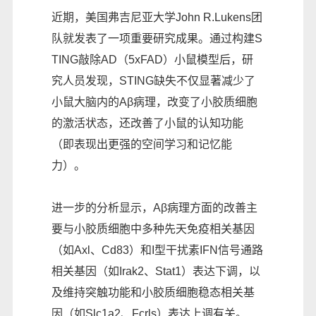
近期，美国弗吉尼亚大学John R.Lukens团
队就发表了一项重要研究成果。通过构建S
TING敲除AD（5xFAD）小鼠模型后，研
究人员发现，STING缺失不仅显著减少了
小鼠大脑内的Aβ病理，改变了小胶质细胞
的激活状态，还改善了小鼠的认知功能
（即表现出更强的空间学习和记忆能
力）。
进一步的分析显示，Aβ病理方面的改善主
要与小胶质细胞中多种先天免疫相关基因
（如Axl、Cd83）和I型干扰素IFN信号通路
相关基因（如Irak2、Stat1）表达下调，以
及维持突触功能和小胶质细胞稳态相关基
因（如Slc1a2、Fcrls）表达上调有关。