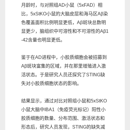
月龄时，与对照组AD小鼠（5xFAD）相
比，5xStKO小鼠的大脑皮层和海马区Aβ染
色覆盖面积比例明显更低，Aβ斑块总数明
显更少，脑组织中可溶性和不可溶性的Aβ1
-42含量也明显更低。
鉴于在AD进程中，小胶质细胞会被招募到
Aβ斑块富集的区域，并在那里增殖进入激
活状态。于是研究人员还探究了STING缺
失对小胶质细胞状态的影响。
结果显示，通过对比对照组小鼠和5xStKO
小鼠大脑中IBA1（免疫荧光标记）阳性小
胶质细胞的数量、分布范围、激活状态和
形态后，研究人员发现，STING的缺失减