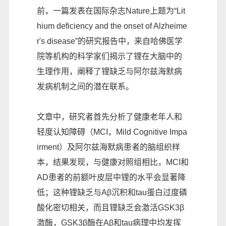
前，一篇发表在国际杂志Nature上题为“Lit
hium deficiency and the onset of Alzheime
r's disease”的研究报告中，来自哈佛医学
院等机构的科学家们揭示了锂在大脑中的
生理作用，阐释了锂缺乏与阿尔兹海默病
发病机制之间的潜在联系。
文章中，研究者首先分析了健康老年人和
轻度认知障碍（MCI，Mild Cognitive Impa
irment）及阿尔兹海默病患者的脑组织样
本，结果发现，与健康对照组相比，MCI和
AD患者的前额叶皮层中锂的水平会显著降
低；这种锂缺乏与Aβ沉积和tau蛋白过度磷
酸化密切相关，而且锂缺乏会激活GSK3β
激酶，GSK3β酶在Aβ和tau病理中均发挥