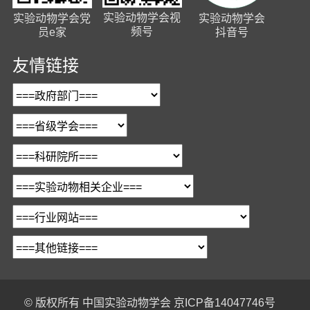
实验动物学会视
实验动物学会党
实验动物学会
频号
员e家
抖音号
友情链接
© 版权所有
中国实验动物学会
京ICP备14047746号