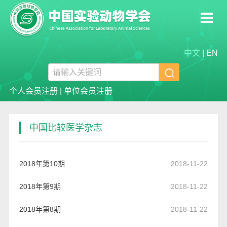
中文
|
EN

个人会员注册
|
单位会员注册
中国比较医学杂志
2018年第10期
2018-11-22
2018年第9期
2018-11-22
2018年第8期
2018-11-22