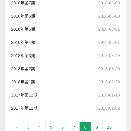
2018年第7期
2018-08-09
2018年第6期
2018-08-09
2018年第5期
2018-06-01
2018年第4期
2018-06-01
2018年第3期
2018-03-29
2018年第2期
2018-03-29
2018年第1期
2018-03-29
2017年第12期
2018-01-18
2017年第11期
2018-01-02
«
3
4
5
6
7
8
9
10