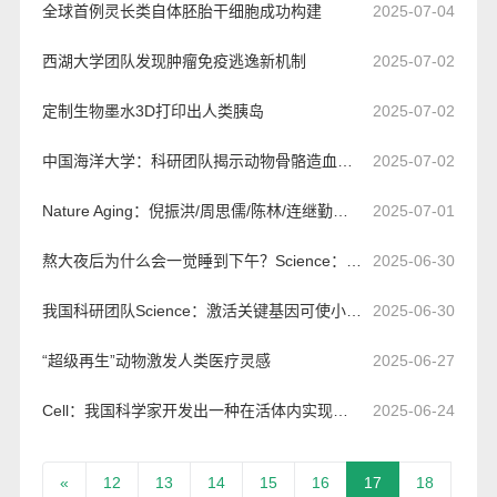
全球首例灵长类自体胚胎干细胞成功构建
2025-07-04
西湖大学团队发现肿瘤免疫逃逸新机制
2025-07-02
定制生物墨水3D打印出人类胰岛
2025-07-02
中国海洋大学：科研团队揭示动物骨骼造血新奥秘
2025-07-02
Nature Aging：倪振洪/周思儒/陈林/连继勤团队发现，心脏药物辅酶Q10可通过抑制铁死亡，改善骨关节炎相关肌肉萎缩
2025-07-01
熬大夜后为什么会一觉睡到下午？Science：新研究确定了帮助大脑偿还睡眠负债的神经元簇
2025-06-30
我国科研团队Science：激活关键基因可使小鼠耳廓再生
2025-06-30
“超级再生”动物激发人类医疗灵感
2025-06-27
Cell：我国科学家开发出一种在活体内实现按需激活靶蛋白质的通用平台
2025-06-24
«
12
13
14
15
16
17
18