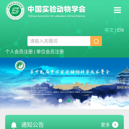
中文
|
EN

个人会员注册
|
单位会员注册
1
2
通知公告
更多