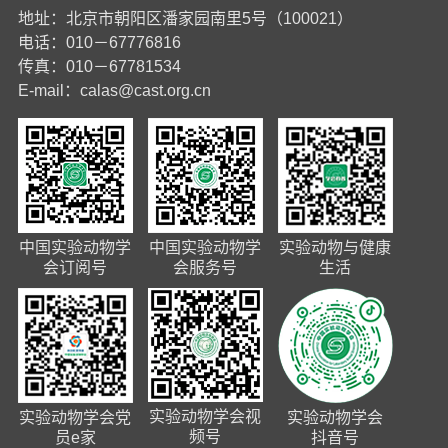
地址：北京市朝阳区潘家园南里5号（100021）
电话：010－67776816
传真：010－67781534
E-mail：
calas@cast.org.cn
中国实验动物学
中国实验动物学
实验动物与健康
会订阅号
会服务号
生活
实验动物学会视
实验动物学会党
实验动物学会
频号
员e家
抖音号